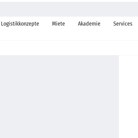
News
+49 33234 790
Email
Ansprechpartner
Logistikkonzepte
Miete
Akademie
Services