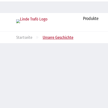
Produkte
9
Startseite
Unsere Geschichte
Über uns
Unsere Geschichte
Seit 1990 eines der führenden Unternehmen der
Flurförderzeugbranche in Berlin und Brandenburg.