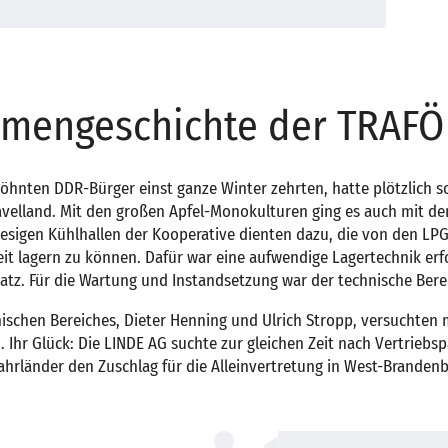
irmengeschichte der TRAF
hnten DDR-Bürger einst ganze Winter zehrten, hatte plötzlich s
avelland. Mit den großen Apfel-Monokulturen ging es auch mit de
riesigen Kühlhallen der Kooperative dienten dazu, die von den LP
eit lagern zu können. Dafür war eine aufwendige Lagertechnik erfo
atz. Für die Wartung und Instandsetzung war der technische Bere
nischen Bereiches, Dieter Henning und Ulrich Stropp, versuchte
. Ihr Glück: Die LINDE AG suchte zur gleichen Zeit nach Vertriebs
hrländer den Zuschlag für die Alleinvertretung in West-Brandenb