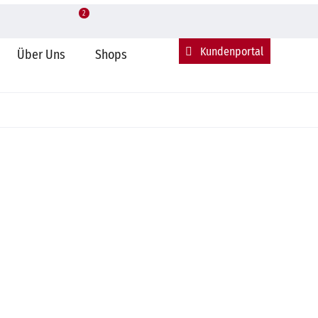
2
Standorte & Anfahrt
Kundenkonto eröffnen
Kundenportal
Über Uns
Shops